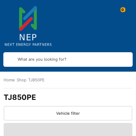
What are you looking for?
Home
Shop
TJ850PE
TJ850PE
Vehicle filter