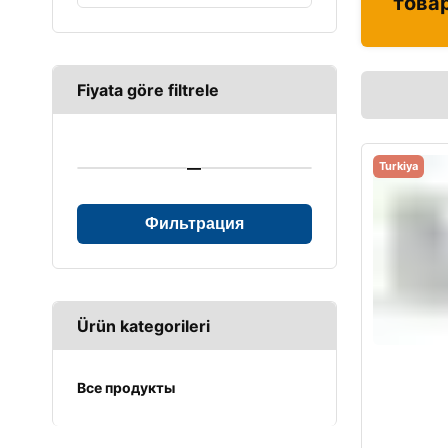
това
Fiyata göre filtrele
—
Turkiya
Фильтрация
Ürün kategorileri
Все продукты
UPS