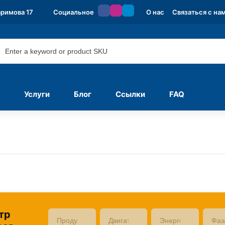
аримова 17
Социальное
О нас
Связаться с на
Услуги
Блог
Ссылки
FAQ
тр