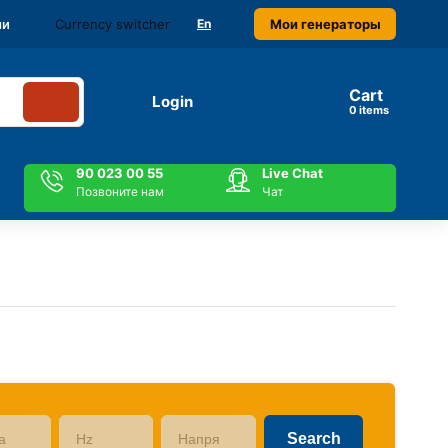
Currency switcher
Мои генераторы
ми
En
Cart
Login
items
90 023 00 55
Live Chat
Позвоните нам
Чат