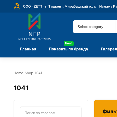
ООО «ZETT» г. Ташкент, Мирабадский р., ул. Ислама К
New!
Главная
Показать по бренду
Галерея
Home
Shop
1041
1041
Филь