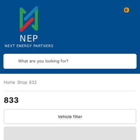
What are you looking for?
Home
Shop
833
833
Vehicle filter