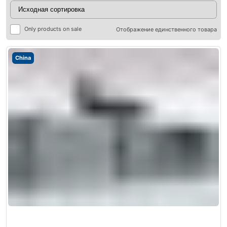
Only products on sale
Отображение единственного товара
China
ры
ры
я