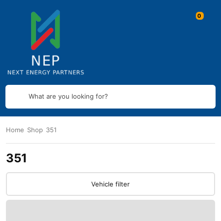
What are you looking for?
Home
Shop
351
351
Vehicle filter