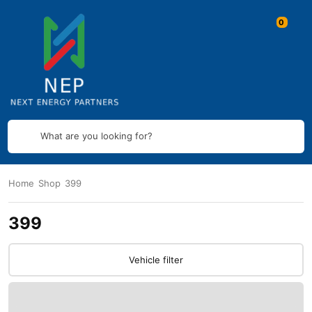
What are you looking for?
Home
Shop
399
399
Vehicle filter