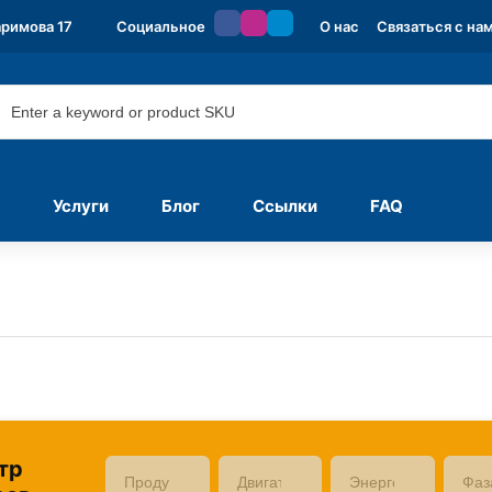
аримова 17
Социальное
О нас
Связаться с на
Услуги
Блог
Ссылки
FAQ
тр