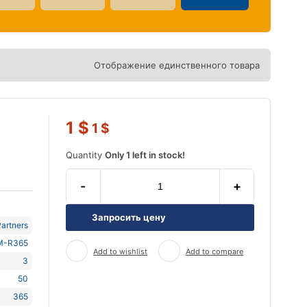
Отображение единственного товара
1
$
1
$
Quantity
Only 1 left in stock!
-
+
Запросить цену
artners
M-R365
Add to wishlist
Add to compare
3
50
365