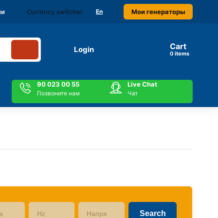
Currency switcher
Мои генераторы
ми
En
Cart
Login
items
90 023 00 55
Live Chat
Позвоните нам
Чат