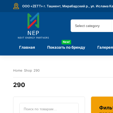
ООО «ZETT» г. Ташкент, Мирабадский р., ул. Ислама К
New!
Главная
Показать по бренду
Галерея
Home
Shop
290
290
Филь