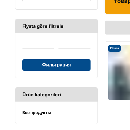
това
Fiyata göre filtrele
—
China
Фильтрация
Ürün kategorileri
Все продукты
UPS