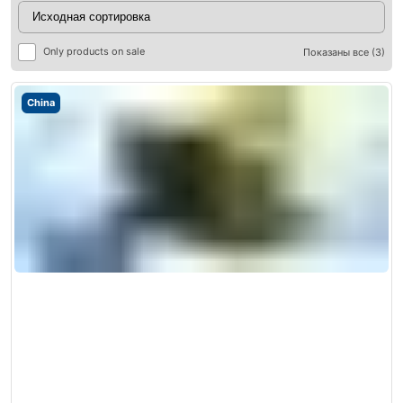
Only products on sale
Показаны все (3)
China
ры
ры
я