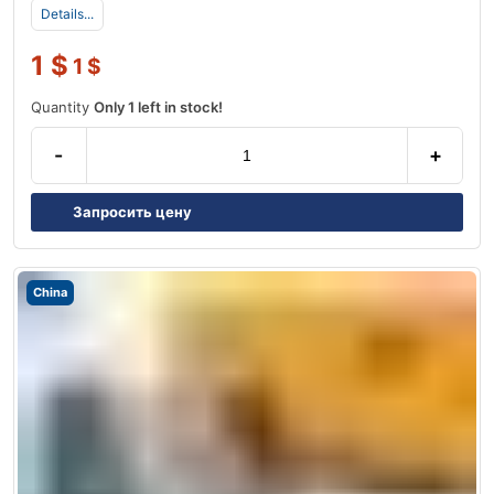
Details...
1
$
1
$
Quantity
Only 1 left in stock!
-
+
Запросить цену
China