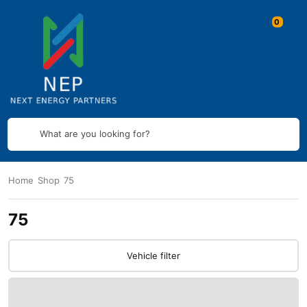
What are you looking for?
Home
Shop
75
75
Vehicle filter