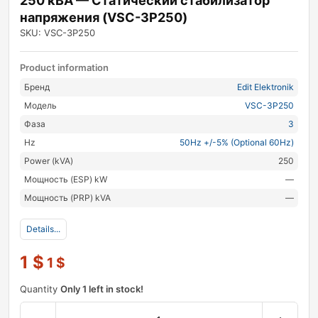
250 кВА — Статический стабилизатор
напряжения (VSC-3P250)
SKU: VSC-3P250
Product information
Бренд
Edit Elektronik
Модель
VSC-3P250
Фаза
3
Hz
50Hz +/-5% (Optional 60Hz)
Power (kVA)
250
Мощность (ESP) kW
—
Мощность (PRP) kVA
—
Details...
1
$
1
$
Quantity
Only 1 left in stock!