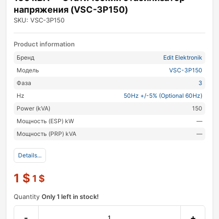
напряжения (VSC-3P150)
SKU: VSC-3P150
Product information
Бренд
Edit Elektronik
Модель
VSC-3P150
Фаза
3
Hz
50Hz +/-5% (Optional 60Hz)
Power (kVA)
150
Мощность (ESP) kW
—
Мощность (PRP) kVA
—
Details...
1
$
1
$
Quantity
Only 1 left in stock!
-
+