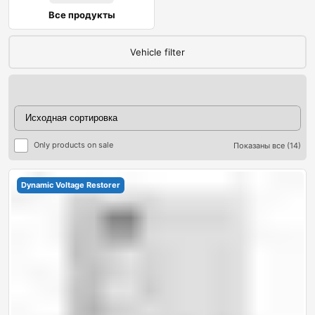
Все продукты
Vehicle filter
Only products on sale
Показаны все (14)
Dynamic Voltage Restorer
ры
ры
я