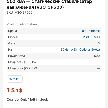
500 кВА — Статический стабилизатор
напряжения (VSC-3P500)
SKU: VSC-3P500
Product information
Бренд
Edit Elektronik
Модель
VSC-3P500
Фаза
3
Hz
50Hz +/-5% (Optional 60Hz)
Power (kVA)
500
Мощность (ESP) kW
—
Мощность (PRP) kVA
—
Details...
1
$
1
$
Quantity
Only 1 left in stock!