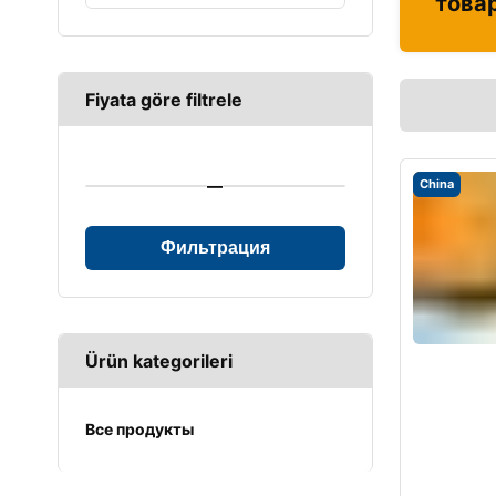
това
Fiyata göre filtrele
—
China
Фильтрация
Ürün kategorileri
Все продукты
UPS