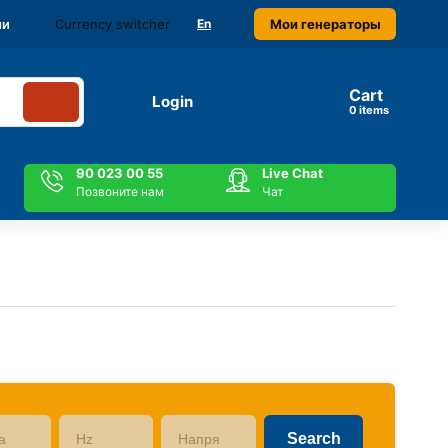
Currency switcher
Мои генераторы
ми
En
Cart
Login
items
90 023 00 55
Live Chat
Позвоните нам
Чат