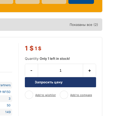
Показаны все (2)
1
$
1
$
Quantity
Only 1 left in stock!
-
+
Запросить цену
artners
M-W150
Add to wishlist
Add to compare
3
50
149