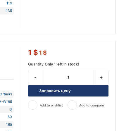
119
135
1
$
1
$
Quantity
Only 1 left in stock!
-
+
Запросить цену
artners
M-W165
Add to wishlist
Add to compare
3
50
165