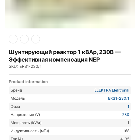
Шунтирующий реактор 1 кВАр, 230В —
Эффективная компенсация NEP
SKU: ERS1-230/1
Product information
Бренд
ELEKTRA Elektronik
Модель
ERS1-230/1
Фаза
1
Напряжение (V)
230
Мощность (kVAr)
1
Индуктивность (мГн)
168
Ток (А)
4, 35