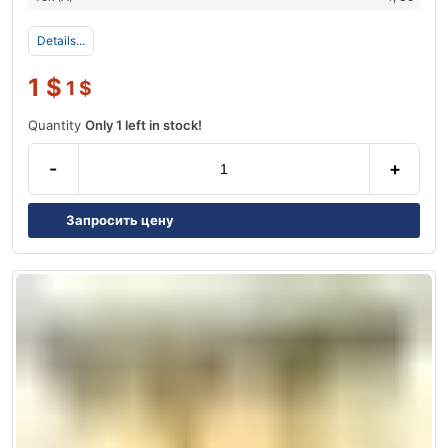
Details...
1
$
1
$
Quantity
Only 1 left in stock!
-
+
Запросить цену