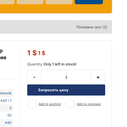
Показаны все (2)
р
1
$
1
$
ние
P
Quantity
Only 1 left in stock!
-
+
Запросить цену
ktronik
440 / 1
Add to wishlist
Add to compare
3
50
440