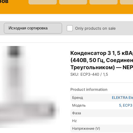
ров
Only products on sale
Конденсатор 3 1, 5 кВА
(440В, 50 Гц, Соедине
Треугольником) — NE
SKU: ECP3-440 / 1,5
Product information
Бренд
ELEKTRA Ele
Модель
5
,
ECP3 
Фаза
Hz
Напряжение (V)