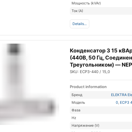
Мощность (kVAr)
Ток (А)
Details...
Конденсатор 3 15 кВА
(440В, 50 Гц, Соедине
Треугольником) — NE
SKU: ECP3-440 / 15,0
Product information
Бренд
ELEKTRA Ele
Модель
0
,
ECP3 4
Фаза
Hz
Напряжение (V)