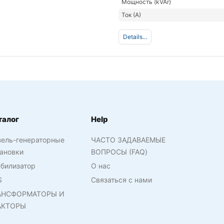
Мощность (kVAr)
Ток (А)
Details...
талог
Help
зель-генераторные
ЧАСТО ЗАДАВАЕМЫЕ
ановки
ВОПРОСЫ (FAQ)
билизатор
О нас
S
Связаться с нами
АНСФОРМАТОРЫ И
АКТОРЫ