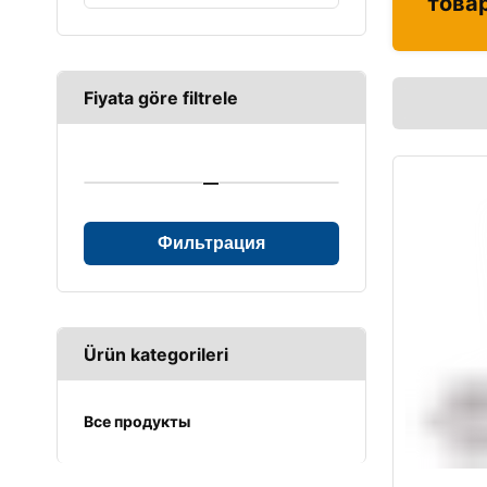
това
Fiyata göre filtrele
—
Фильтрация
Ürün kategorileri
Все продукты
UPS