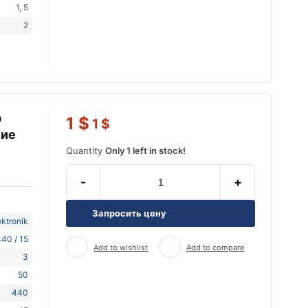
1, 5
2
р
1
$
1
$
ние
P
Quantity
Only 1 left in stock!
-
+
Запросить цену
ktronik
40 / 15
Add to wishlist
Add to compare
3
50
440