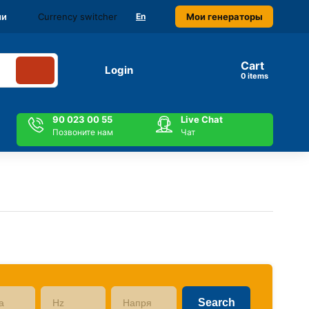
Currency switcher
Мои генераторы
ми
En
Cart
Login
items
90 023 00 55
Live Chat
Позвоните нам
Чат