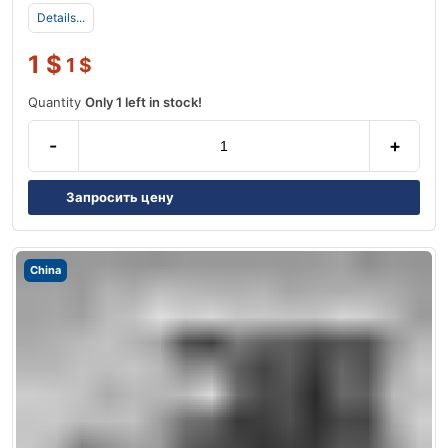
Details...
1
$
1
$
Quantity
Only 1 left in stock!
-
+
Запросить цену
China