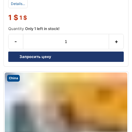
Details...
1
$
1
$
Quantity
Only 1 left in stock!
-
+
Запросить цену
China