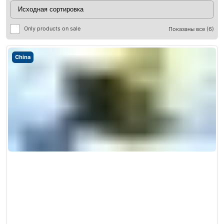
Only products on sale
Показаны все (6)
China
ры
ры
я