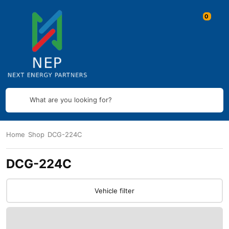
What are you looking for?
Home
Shop
DCG-224C
DCG-224C
Vehicle filter