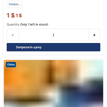
Details...
1
$
1
$
Quantity
Only 1 left in stock!
-
+
Запросить цену
China