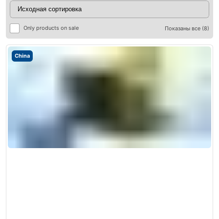
Only products on sale
Показаны все (8)
China
ры
ры
я