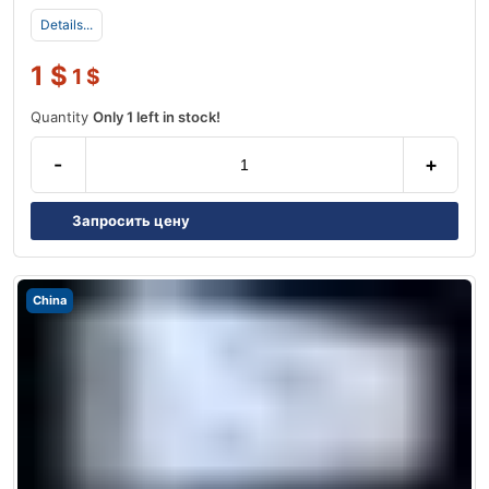
Details...
1
$
1
$
Quantity
Only 1 left in stock!
-
+
Запросить цену
China