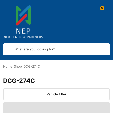
What are you looking for?
Home
Shop
DCG-274C
DCG-274C
Vehicle filter