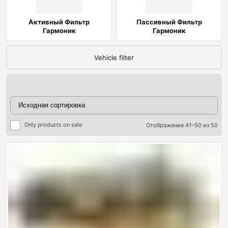
Активный Фильтр
Пассивный Фильтр
Гармоник
Гармоник
Vehicle filter
Only products on sale
Отображение 41–50 из 50
ры
ры
я