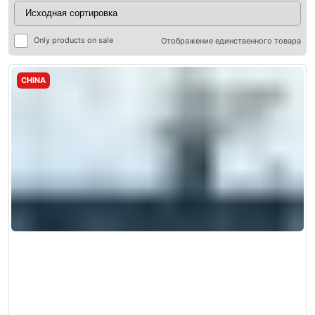
Only products on sale
Отображение единственного товара
CHINA
ры
ры
я