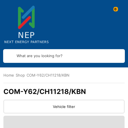
What are you looking for?
Home
Shop
COM-Y62/CH11218/KBN
COM-Y62/CH11218/KBN
Vehicle filter