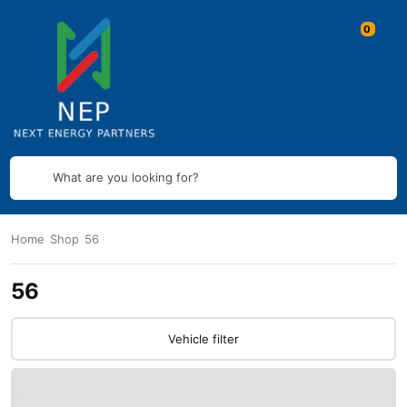
What are you looking for?
Home
Shop
56
56
Vehicle filter