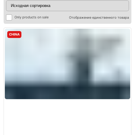
Only products on sale
Отображение единственного товара
CHINA
ры
ры
я