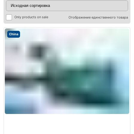
Only products on sale
Отображение единственного товара
China
ры
ры
я