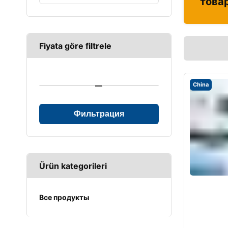
това
Fiyata göre filtrele
—
China
Фильтрация
Ürün kategorileri
Все продукты
UPS