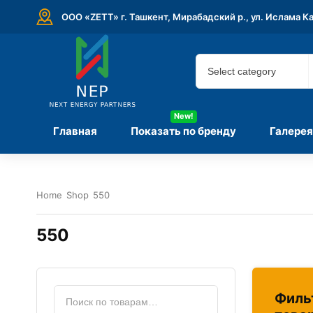
ООО «ZETT» г. Ташкент, Мирабадский р., ул. Ислама К
New!
Главная
Показать по бренду
Галерея
Home
Shop
550
550
Филь