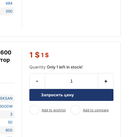
484
550
 600
1
$
1
$
атор
Quantity
Only 1 left in stock!
-
+
Запросить цену
TEKSAN
J600DW
Add to wishlist
Add to compare
3
50
600