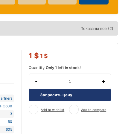
Показаны все (2)
1
$
1
$
Quantity
Only 1 left in stock!
-
+
Запросить цену
artners
-C600
Add to wishlist
Add to compare
3
50
605