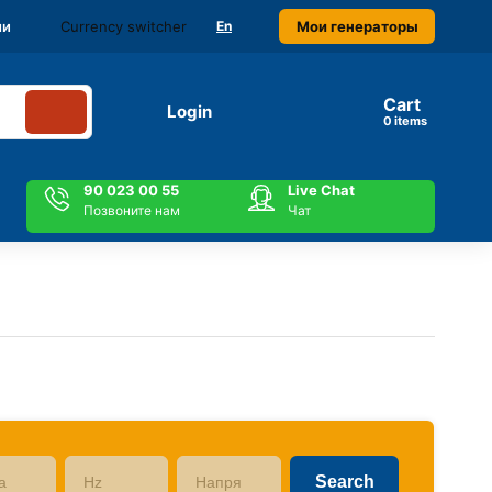
Currency switcher
Мои генераторы
ми
En
Cart
Login
items
90 023 00 55
Live Chat
Позвоните нам
Чат