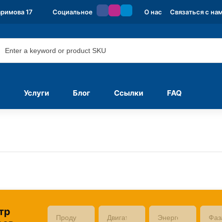
аримова 17
Социальное
О нас
Связаться с на
Услуги
Блог
Ссылки
FAQ
тр