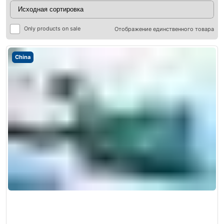
Only products on sale
Отображение единственного товара
China
ры
ры
я