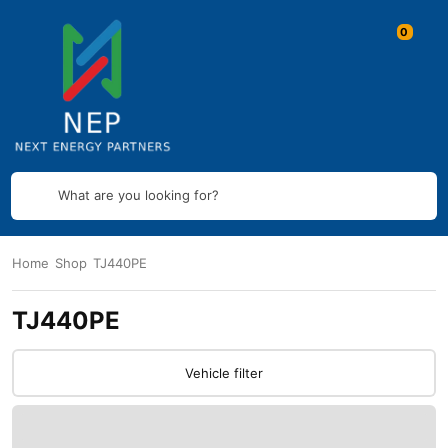
What are you looking for?
Home
Shop
TJ440PE
TJ440PE
Vehicle filter