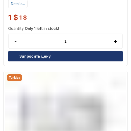
Details...
1
$
1
$
Quantity
Only 1 left in stock!
-
+
Запросить цену
Turkiya