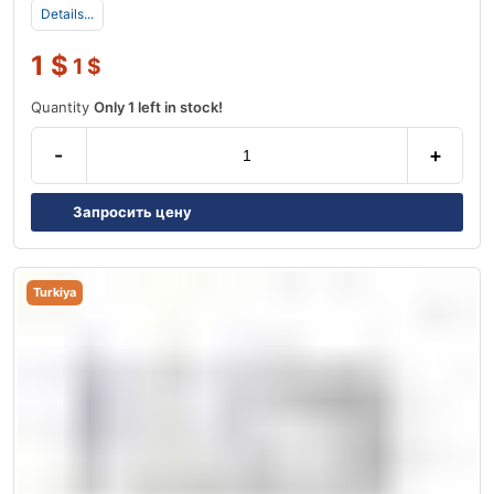
Details...
1
$
1
$
Quantity
Only 1 left in stock!
-
+
Запросить цену
Turkiya