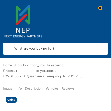
What are you looking for?
Home
Shop
Все продукты
Генератор
Дизель-генераторные установки
LOVOL 33 кВА Дизельный Генератор NEPDC-PL33
Image
Info
Description
Vehicles
Reviews
China