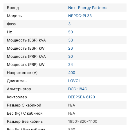
Бренд
Next Energy Partners
Модель
NEPDC-PL33
Фаза
3
Hz
50
Мощность (ESP) kVA
33
Мощность (ESP) kW
26
Мощность (PRP) kVA
30
Мощность (PRP) kW
24
Напряжение (V)
400
Двигатель
LOVOL
Альтернатор
DCG-184G
Контролер
DEEPSEA 6120
Размер С кабиной
N/A
Вес (kg) С кабиной
N/A
Размер Без кабины
1950x820x1100
Вес (kg) Без кабины
850