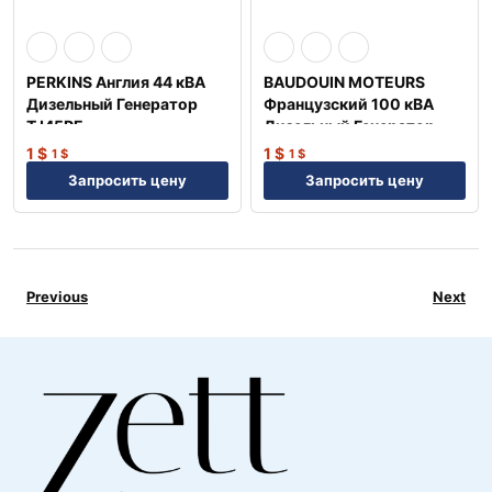
PERKINS Англия 44 кВА
BAUDOUIN MOTEURS
Дизельный Генератор
Французский 100 кВА
TJ45PE
Дизельный Генератор
TJ100BD
1
$
1
$
1
$
1
$
Запросить цену
Запросить цену
Previous
Next