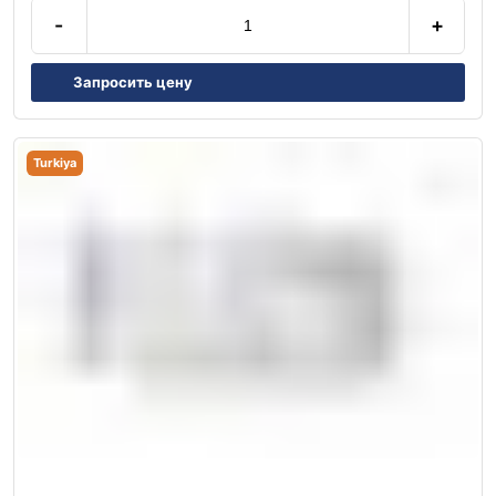
-
+
Запросить цену
Turkiya