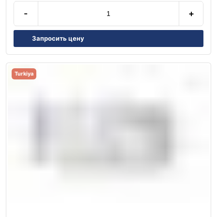
-
+
Запросить цену
Turkiya