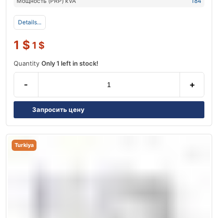
Мощность (PRP) kVA
184
Details...
1
$
1
$
Quantity
Only 1 left in stock!
-
+
Запросить цену
Turkiya