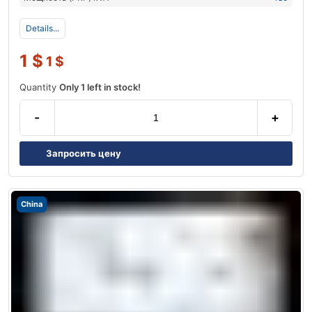
Details...
1
$
1
$
Quantity
Only 1 left in stock!
-
+
Запросить цену
China