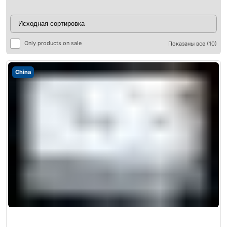
Only products on sale
Показаны все (10)
China
ры
ры
я