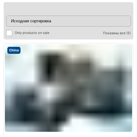
Only products on sale
Показаны все (5)
China
ры
ры
я