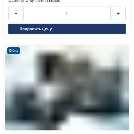
Quantity
Only 1 left in stock!
-
+
Запросить цену
China