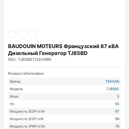
ры
ры
я
BAUDOUIN MOTEURS Французский 87 кВА
Дизельный Генератор TJ85BD
SKU: TJ85BD/11241/KBN
Product information
Бренд
TEKSAN
Модель
TJ85BD
Фаза
3
Hz
50
Мощность (ESP) kVA
87
Мощность (ESP) kW
69
Мощность (PRP) kVA
78