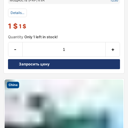
Мощность (PRP) kVA
1250
Details...
1
$
1
$
Quantity
Only 1 left in stock!
-
+
Запросить цену
China