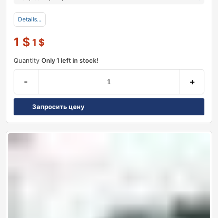
Details...
1
$
1
$
Quantity
Only 1 left in stock!
-
+
Запросить цену