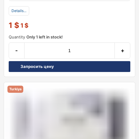
Details...
1
$
1
$
Quantity
Only 1 left in stock!
-
+
Запросить цену
Turkiya