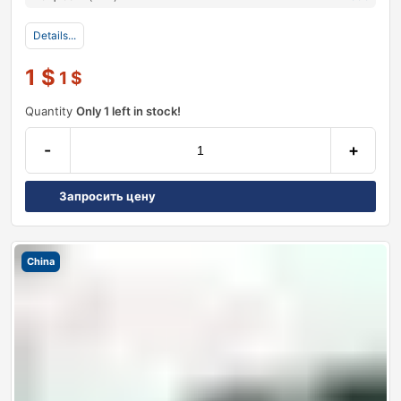
Details...
1
$
1
$
Quantity
Only 1 left in stock!
-
+
Запросить цену
China