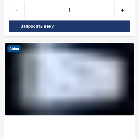
-
+
Запросить цену
China