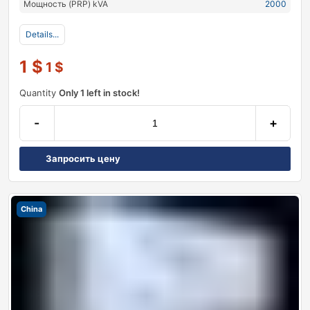
Мощность (PRP) kVA
2000
Details...
1
$
1
$
Quantity
Only 1 left in stock!
-
+
Запросить цену
China