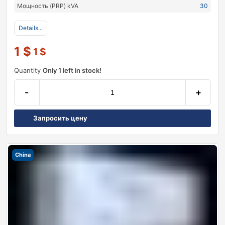
Мощность (PRP) kVA
30
Details...
1
$
1
$
Quantity
Only 1 left in stock!
-
+
Запросить цену
China