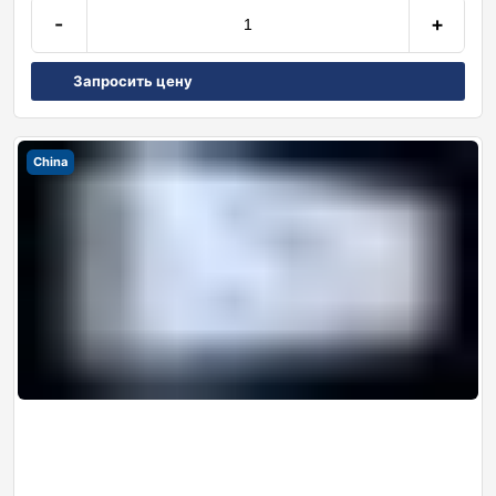
-
+
Запросить цену
China