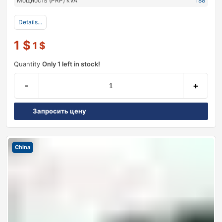
Мощность (PRP) kVA
188
Details...
1
$
1
$
Quantity
Only 1 left in stock!
-
+
Запросить цену
China