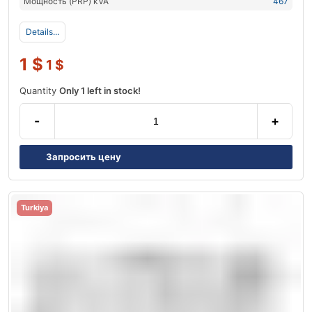
Мощность (PRP) kVA
467
Details...
1
$
1
$
Quantity
Only 1 left in stock!
-
+
Запросить цену
Turkiya