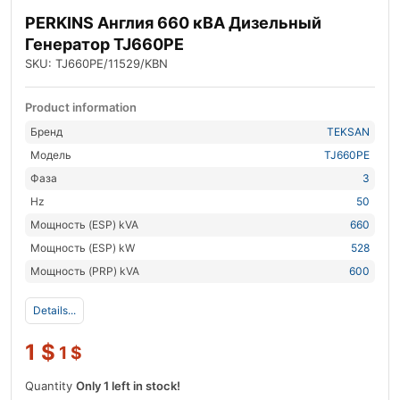
PERKINS Англия 660 кВА Дизельный
Генератор TJ660PE
SKU: TJ660PE/11529/KBN
Product information
Бренд
TEKSAN
Модель
TJ660PE
Фаза
3
Hz
50
Мощность (ESP) kVA
660
Мощность (ESP) kW
528
Мощность (PRP) kVA
600
Details...
1
$
1
$
Quantity
Only 1 left in stock!