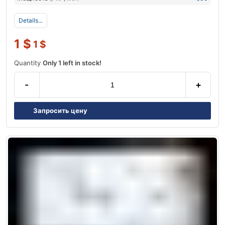
Details...
1
$
1
$
Quantity
Only 1 left in stock!
-
+
Запросить цену