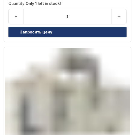
Quantity
Only 1 left in stock!
-
+
Запросить цену