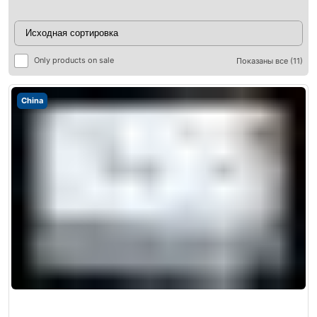
Only products on sale
Показаны все (11)
China
ры
ры
я