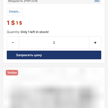
Мощность (PRP) kVA
680
Details...
1
$
1
$
Quantity
Only 1 left in stock!
-
+
Запросить цену
Turkiya