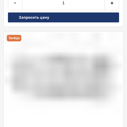
-
+
Запросить цену
Turkiya