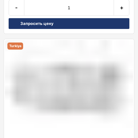
-
+
Запросить цену
Turkiya