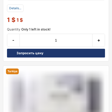
Details...
1
$
1
$
Quantity
Only 1 left in stock!
-
+
Запросить цену
Turkiya