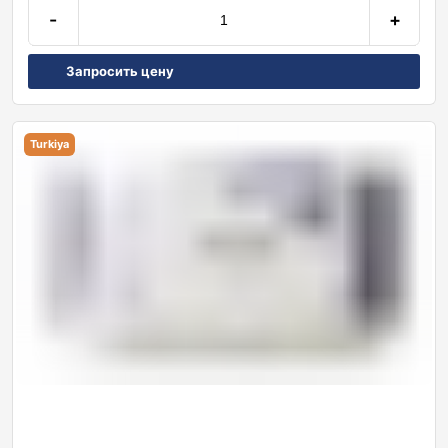
-
+
Запросить цену
Turkiya