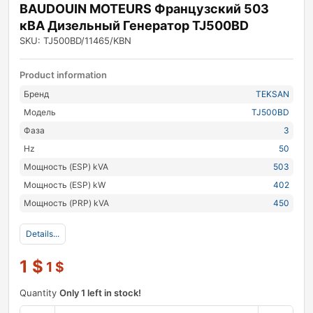
BAUDOUIN MOTEURS Французский 503
кВА Дизельный Генератор TJ500BD
SKU: TJ500BD/11465/KBN
Product information
Бренд
TEKSAN
Модель
TJ500BD
Фаза
3
Hz
50
Мощность (ESP) kVA
503
Мощность (ESP) kW
402
Мощность (PRP) kVA
450
Details...
1
$
1
$
Quantity
Only 1 left in stock!