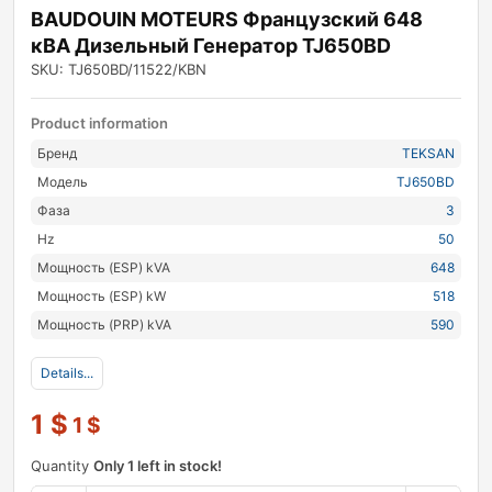
BAUDOUIN MOTEURS Французский 648
кВА Дизельный Генератор TJ650BD
SKU: TJ650BD/11522/KBN
Product information
Бренд
TEKSAN
Модель
TJ650BD
Фаза
3
Hz
50
Мощность (ESP) kVA
648
Мощность (ESP) kW
518
Мощность (PRP) kVA
590
Details...
1
$
1
$
Quantity
Only 1 left in stock!