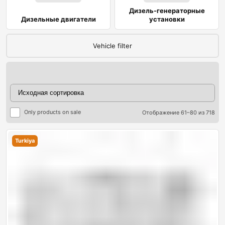
Дизель-генераторные
Дизельные двигатели
установки
Vehicle filter
Only products on sale
Отображение 61–80 из 718
Turkiya
ры
ры
я