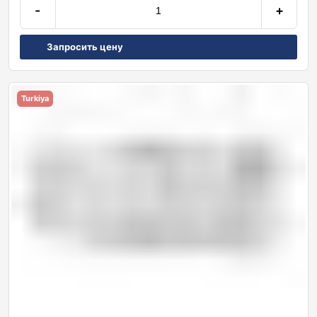
-
+
Запросить цену
Turkiya