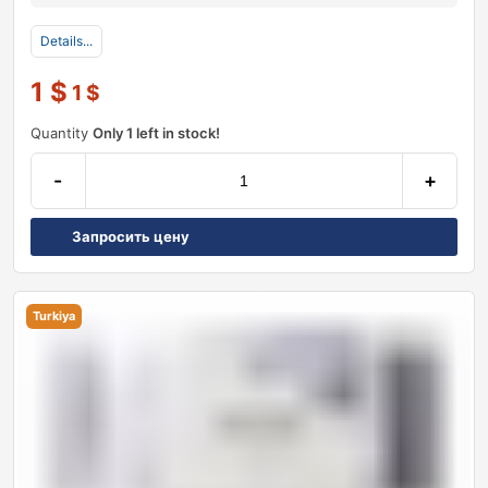
Details...
1
$
1
$
Quantity
Only 1 left in stock!
-
+
Запросить цену
Turkiya