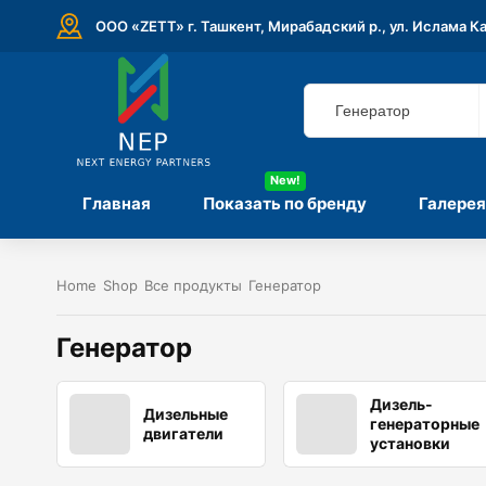
ООО «ZETT» г. Ташкент, Мирабадский р., ул. Ислама К
New!
Главная
Показать по бренду
Галерея
Home
Shop
Все продукты
Генератор
Генератор
Дизель-
Дизельные
генераторные
двигатели
установки