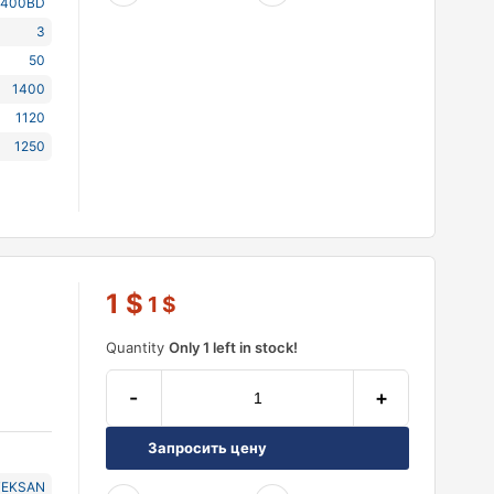
1400BD
3
50
1400
1120
1250
1
$
1
$
Quantity
Only 1 left in stock!
-
+
Запросить цену
TEKSAN