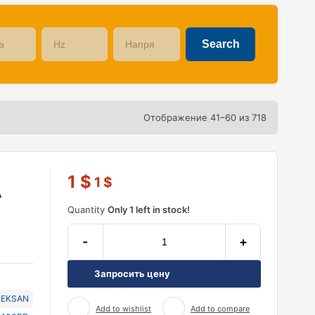
Отображение 41–60 из 718
1
$
1
$
А
Quantity
Only 1 left in stock!
-
+
Запросить цену
TEKSAN
Add to wishlist
Add to compare