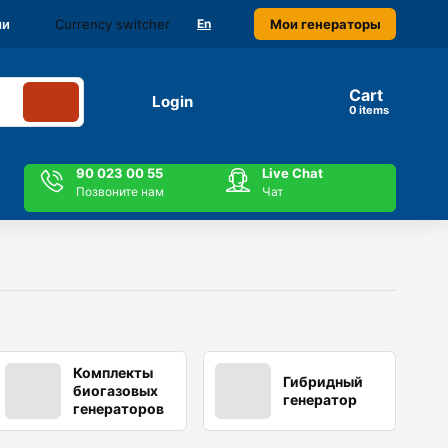
Currency switcher
Мои генераторы
ми
En
Cart
Login
items
90 023 00 55
Live Chat
Позвоните нам
Чат
Комплекты
Гибридный
биогазовых
генератор
генераторов