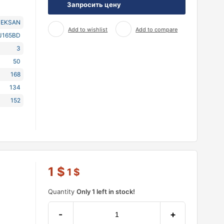
Запросить цену
TEKSAN
Add to wishlist
Add to compare
J165BD
3
50
168
134
152
1
$
1
$
Quantity
Only 1 left in stock!
-
+