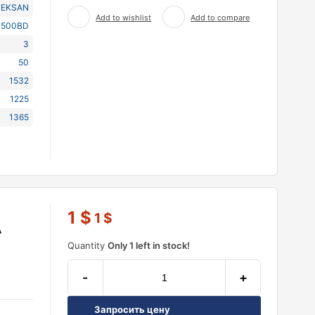
TEKSAN
Add to wishlist
Add to compare
1500BD
3
50
1532
1225
1365
1
$
1
$
А
Quantity
Only 1 left in stock!
-
+
Запросить цену