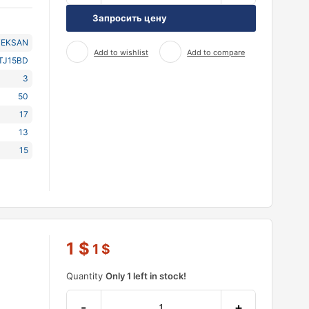
Запросить цену
TEKSAN
Add to wishlist
Add to compare
TJ15BD
3
50
17
13
15
1
$
1
$
Quantity
Only 1 left in stock!
-
+