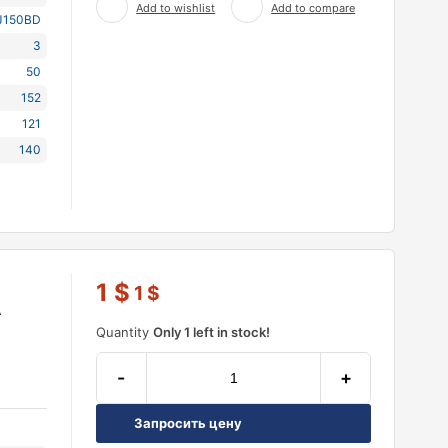
Add to wishlist
Add to compare
J150BD
3
50
152
121
140
1
$
1
$
А
Quantity
Only 1 left in stock!
-
+
Запросить цену