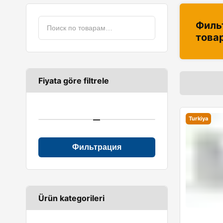
Филь
това
Fiyata göre filtrele
—
Turkiya
Фильтрация
Ürün kategorileri