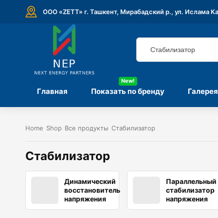
ООО «ZETT» г. Ташкент, Мирабадский р., ул. Ислама К
New!
Главная
Показать по бренду
Галерея
Home
Shop
Все продукты
Стабилизатор
Стабилизатор
Динамический
Параллельный
восстановитель
стабилизатор
напряжения
напряжения