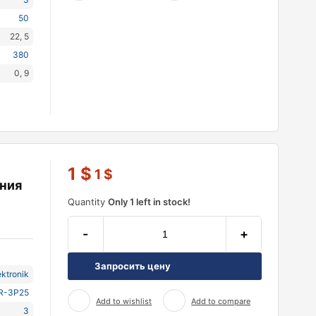
50
22, 5
380
0, 9
1
$
1
$
ния
Quantity
Only 1 left in stock!
-
+
Запросить цену
ektronik
R-3P25
Add to wishlist
Add to compare
3