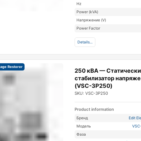
Hz
Power (kVA)
Напряжение (V)
Power Factor
Details...
tage Restorer
250 кВА — Статическ
стабилизатор напряже
(VSC-3P250)
SKU: VSC-3P250
Product information
Бренд
Edit El
Модель
VSC
Фаза