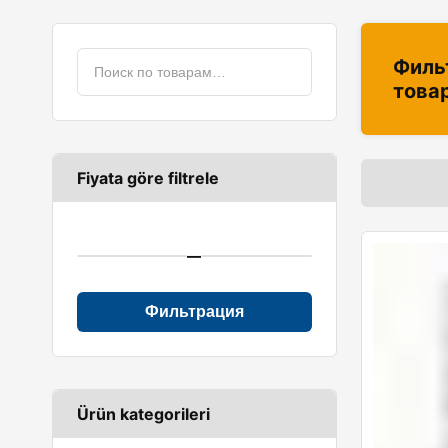
Филь
това
Fiyata göre filtrele
—
Фильтрация
Ürün kategorileri