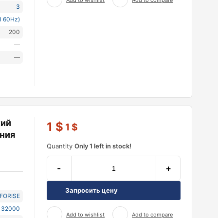
Add to wishlist
Add to compare
3
l 60Hz)
200
—
—
кий
1
$
1
$
ния
Quantity
Only 1 left in stock!
-
+
Запросить цену
NFORISE
 32000
Add to wishlist
Add to compare