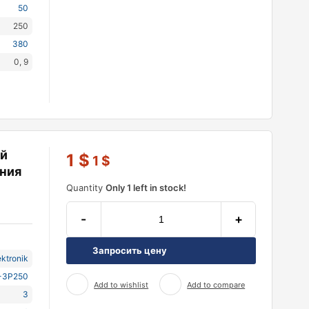
50
250
380
0, 9
ий
1
$
1
$
ния
Quantity
Only 1 left in stock!
-
+
Запросить цену
ektronik
-3P250
Add to wishlist
Add to compare
3