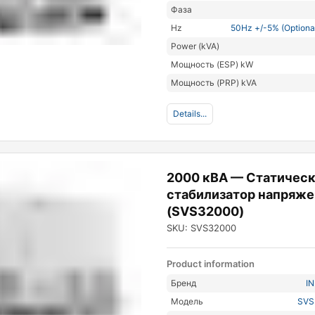
Фаза
Hz
50Hz +/-5% (Optiona
Power (kVA)
Мощность (ESP) kW
Мощность (PRP) kVA
Details...
2000 кВА — Статичес
стабилизатор напряже
(SVS32000)
SKU: SVS32000
Product information
Бренд
I
Модель
SVS