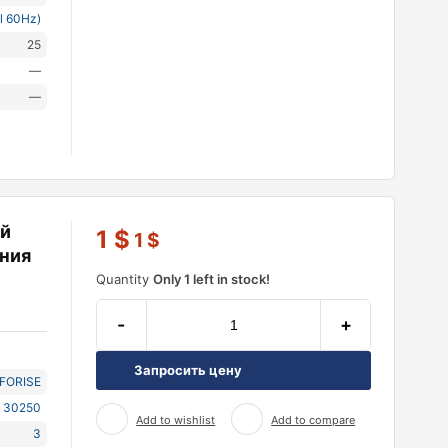
l 60Hz)
25
—
—
ий
1
$
1
$
ния
Quantity
Only 1 left in stock!
-
+
Запросить цену
NFORISE
 30250
Add to wishlist
Add to compare
3