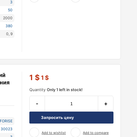
3
50
2000
380
0, 9
ий
1
$
1
$
ния
Quantity
Only 1 left in stock!
-
+
Запросить цену
NFORISE
 30023
Add to wishlist
Add to compare
3