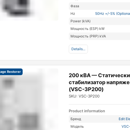
Фаза
Hz
50Hz +/-5% (Optiona
Power (kVA)
Мощность (ESP) kW
Мощность (PRP) kVA
Details...
tage Restorer
200 кВА — Статическ
стабилизатор напряже
(VSC-3P200)
SKU: VSC-3P200
Product information
Бренд
Edit El
Модель
VSC