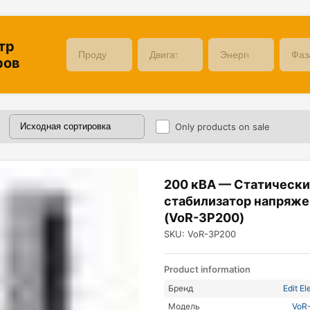
тр
ров
Only products on sale
200 кВА — Статическ
стабилизатор напряже
(VoR-3P200)
SKU: VoR-3P200
Product information
Бренд
Edit El
Модель
VoR