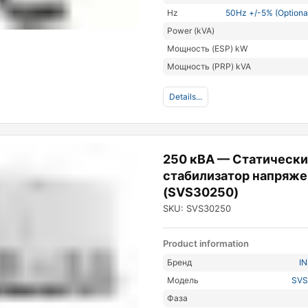
Hz
50Hz +/-5% (Optiona
Power (kVA)
Мощность (ESP) kW
Мощность (PRP) kVA
Details...
250 кВА — Статическ
стабилизатор напряже
(SVS30250)
SKU: SVS30250
Product information
Бренд
I
Модель
SVS
Фаза