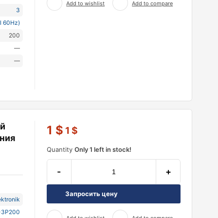
Add to wishlist
Add to compare
3
l 60Hz)
200
—
—
ий
1
$
1
$
ния
Quantity
Only 1 left in stock!
-
+
Запросить цену
ektronik
-3P200