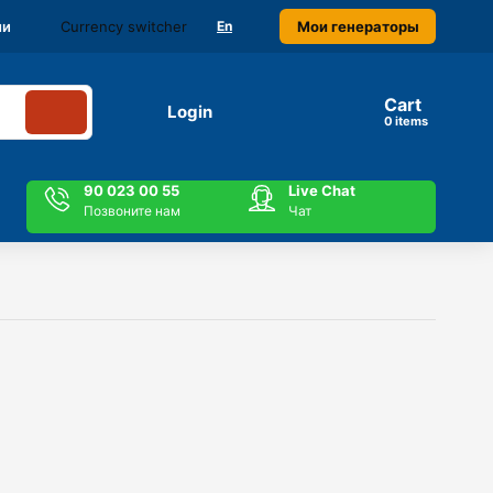
Currency switcher
Мои генераторы
ми
En
Cart
Login
items
90 023 00 55
Live Chat
Позвоните нам
Чат