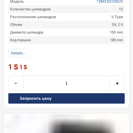
Модель
12M33G1250/5
Количество цилиндров
12
Расположение цилиндров
V Type
Объем
39, 2 lt
Диаметр цилиндра
150 mm
Ход поршня
185 mm
Details...
1
$
1
$
-
+
Запросить цену