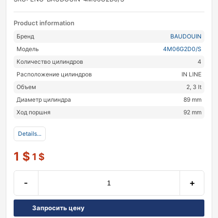
Product information
Бренд
BAUDOUIN
Модель
4M06G2D0/S
Количество цилиндров
4
Расположение цилиндров
IN LINE
Объем
2, 3 lt
Диаметр цилиндра
89 mm
Ход поршня
92 mm
Details...
1
$
1
$
-
+
Запросить цену