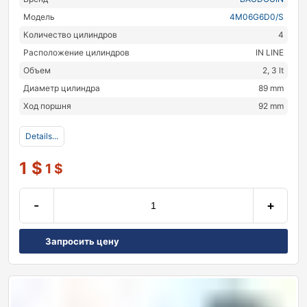
Модель
4M06G6D0/S
Количество цилиндров
4
Расположение цилиндров
IN LINE
Объем
2, 3 lt
Диаметр цилиндра
89 mm
Ход поршня
92 mm
Details...
1
$
1
$
-
+
Запросить цену