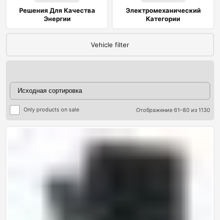
Решения Для Качества
Электромеханический
Энергии
Категории
Vehicle filter
Only products on sale
Отображение 61–80 из 1130
ры
ры
я