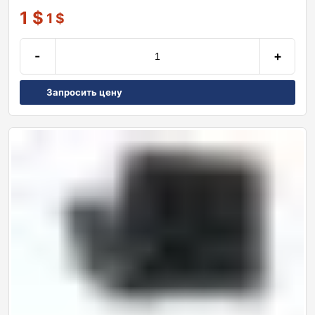
1
$
1
$
-
+
Запросить цену