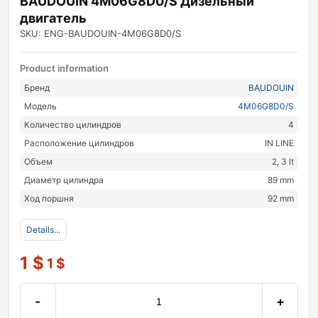
BAUDOUIN 4M06G8D0/S Дизельный
двигатель
SKU: ENG-BAUDOUIN-4M06G8D0/S
Product information
Бренд
BAUDOUIN
Модель
4M06G8D0/S
Количество цилиндров
4
Расположение цилиндров
IN LINE
Объем
2, 3 lt
Диаметр цилиндра
89 mm
Ход поршня
92 mm
Details...
1
$
1
$
-
+