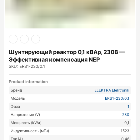
Шунтирующий реактор 0,1 кВАр, 230В —
Эффективная компенсация NEP
SKU: ERS1-230/0.1
Product information
Бренд
ELEKTRA Elektronik
Модель
ERS1-230/0.1
Фаза
1
Напряжение (V)
230
Мощность (kVAr)
0,1
Индуктивность (мГн)
1523
Ток (А)
0,46