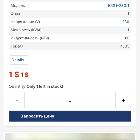
Модель
ERS1-230/1
Фаза
1
Напряжение (V)
230
Мощность (kVAr)
1
Индуктивность (мГн)
168
Ток (А)
4, 35
Details...
1
$
1
$
Quantity
Only 1 left in stock!
-
+
Запросить цену