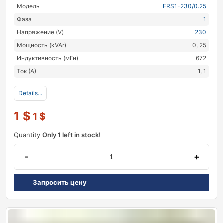
Модель
ERS1-230/0.25
Фаза
1
Напряжение (V)
230
Мощность (kVAr)
0, 25
Индуктивность (мГн)
672
Ток (А)
1, 1
Details...
1
$
1
$
Quantity
Only 1 left in stock!
-
+
Запросить цену