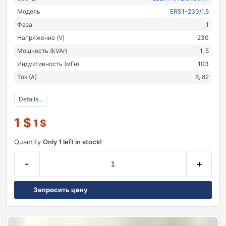
Модель
ERS1-230/1.5
Фаза
1
Напряжение (V)
230
Мощность (kVAr)
1, 5
Индуктивность (мГн)
103
Ток (А)
6, 82
Details...
1
$
1
$
Quantity
Only 1 left in stock!
-
+
Запросить цену