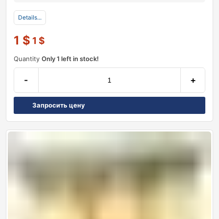
Details...
1
$
1
$
Quantity
Only 1 left in stock!
-
+
Запросить цену