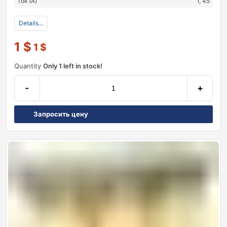
Ток (А)
1, 45
Details...
1
$
1
$
Quantity
Only 1 left in stock!
-
+
Запросить цену