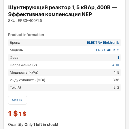
Шунтирующий реактор 1, 5 кВАр, 400В —
Эффективная компенсация NEP
SKU: ERS3-400/1.5
Product information
Бренд
ELEKTRA Elektronik
Модель
ERS3-400/1.5
Фаза
1
Напряжение (V)
400
Мощность (kVAr)
1, 5
Индуктивность (мГн)
336
Ток (А)
2, 2
Details...
1
$
1
$
Quantity
Only 1 left in stock!