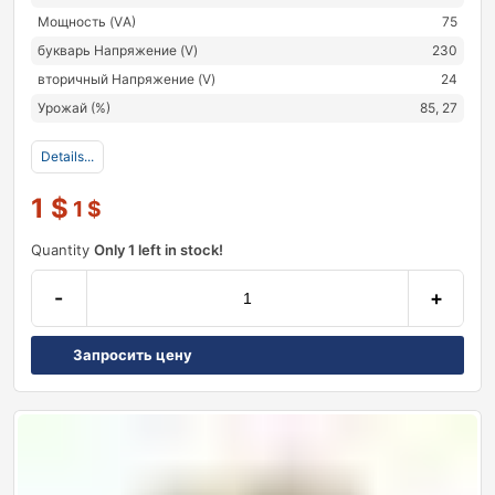
Мощность (VА)
75
букварь Напряжение (V)
230
вторичный Напряжение (V)
24
Урожай (%)
85, 27
Details...
1
$
1
$
Quantity
Only 1 left in stock!
-
+
Запросить цену