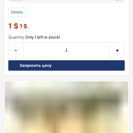
Details...
1
$
1
$
Quantity
Only 1 left in stock!
-
+
Запросить цену