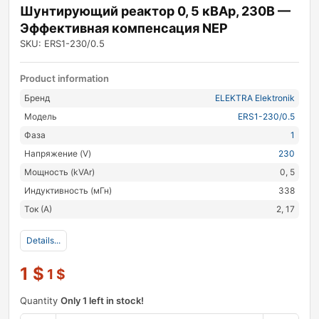
Шунтирующий реактор 0, 5 кВАр, 230В —
Эффективная компенсация NEP
SKU: ERS1-230/0.5
Product information
Бренд
ELEKTRA Elektronik
Модель
ERS1-230/0.5
Фаза
1
Напряжение (V)
230
Мощность (kVAr)
0, 5
Индуктивность (мГн)
338
Ток (А)
2, 17
Details...
1
$
1
$
Quantity
Only 1 left in stock!