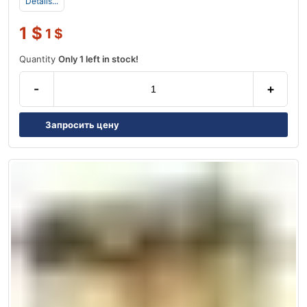
Details...
1
$
1
$
Quantity
Only 1 left in stock!
-
+
Запросить цену