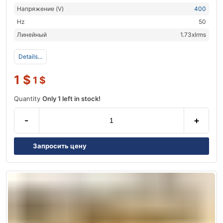
Напряжение (V)
400
Hz
50
Линейный
1.73xIrms
Details...
1
$
1
$
Quantity
Only 1 left in stock!
-
+
Запросить цену