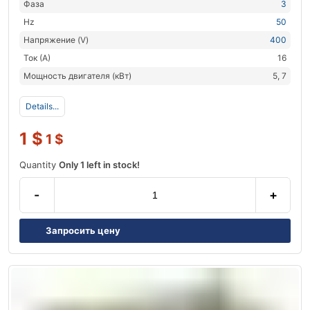
Фаза
3
Hz
50
Напряжение (V)
400
Ток (А)
16
Мощность двигателя (кВт)
5, 7
Details...
1
$
1
$
Quantity
Only 1 left in stock!
-
+
Запросить цену