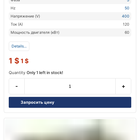
Hz
50
Напряжение (V)
400
Ток (А)
120
Мощность двигателя (кВт)
60
Details...
1
$
1
$
Quantity
Only 1 left in stock!
-
+
Запросить цену