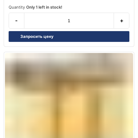
Quantity
Only 1 left in stock!
-
+
Запросить цену