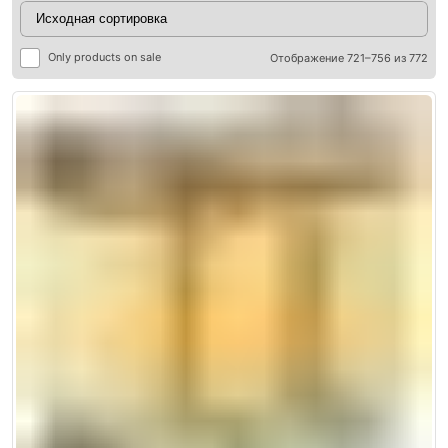
Only products on sale
Отображение 721–756 из 772
ры
ры
я