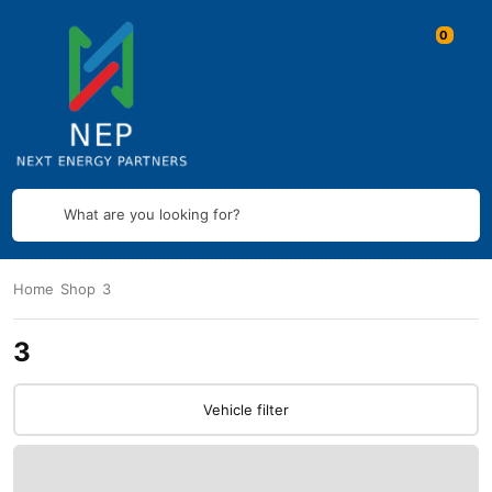
What are you looking for?
Home
Shop
3
3
Vehicle filter