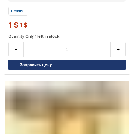
Details...
1
$
1
$
Quantity
Only 1 left in stock!
-
+
Запросить цену