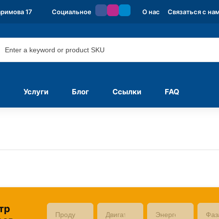
аримова 17
Социальное
О нас
Связаться с на
Услуги
Блог
Ссылки
FAQ
тр