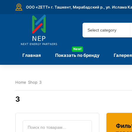
ООО «ZETT» г. Ташкент, Мирабадский р., ул. Ислама К
New!
Главная
Показать по бренду
Галерея
Home
Shop
3
3
Филь