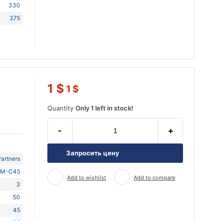
330
375
1
$
1
$
Quantity
Only 1 left in stock!
-
+
Запросить цену
artners
M-C45
Add to wishlist
Add to compare
3
50
45