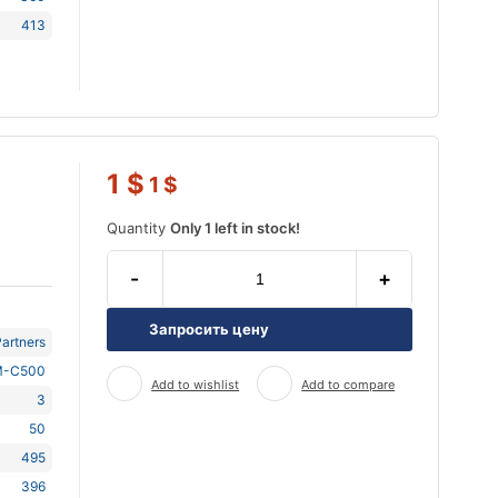
413
1
$
1
$
Quantity
Only 1 left in stock!
-
+
Запросить цену
artners
-C500
Add to wishlist
Add to compare
3
50
495
396