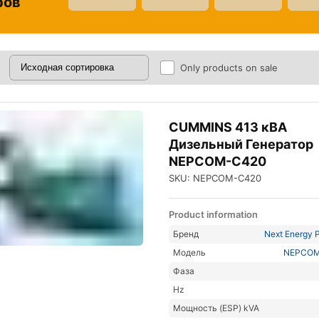
ров
Only products on sale
CUMMINS 413 кВА
Дизельный Генератор
NEPCOM-C420
SKU: NEPCOM-C420
Product information
Бренд
Next Energy P
Модель
NEPCOM
Фаза
Hz
Мощность (ESP) kVA