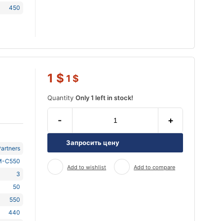
450
1
$
1
$
Quantity
Only 1 left in stock!
-
+
Запросить цену
artners
M-C550
Add to wishlist
Add to compare
3
50
550
440