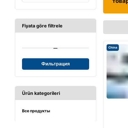
това
Fiyata göre filtrele
—
China
Фильтрация
Ürün kategorileri
Все продукты
UPS