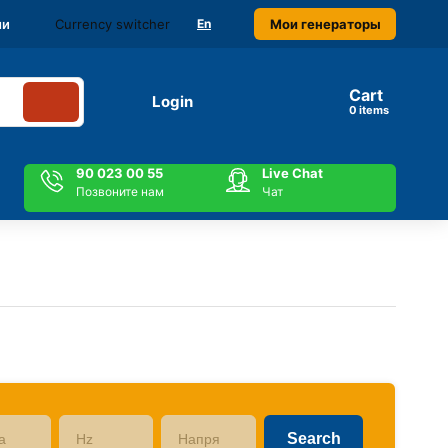
Currency switcher
Мои генераторы
ми
En
Cart
Login
items
90 023 00 55
Live Chat
Позвоните нам
Чат